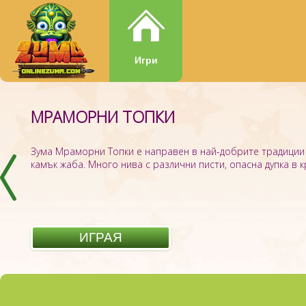
Игри
МРАМОРНИ ТОПКИ
ZUMA BOOM
Зума Мраморни Топки е направен в най-добрите традиции 
камък жаба. Много нива с различни писти, опасна дупка в кра
ИГРАЯ
ИГРАЯ