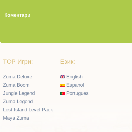
Коментари
TOP Игри:
Език:
Zuma Deluxe
English
Zuma Boom
Espanol
Jungle Legend
Portugues
Zuma Legend
Lost Island Level Pack
Maya Zuma