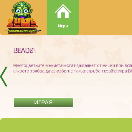
Игри
BEADZ
ПАНДА
Многоцветните мъниста могат да паднат от нишки при всяк
Препоръчваме ви да вземете вниманието към цветна игра 
е, което трябва да се избегне такъв скръбен край в игра Be
главен герой е ... със сигурност, черно и бяло сладко панда! 
ИГРАЯ
ИГРАЯ