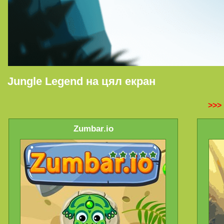
Jungle Legend на цял екран
>>>
Zumbar.io