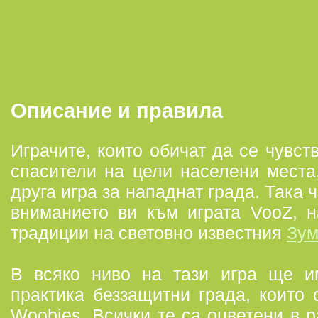
Описание и правила
Играчите, които обичат да се чувств
спасители на цели населени места
друга игра за нападнат града. Така 
вниманието ви към играта VooZ, н
традиции на световно известния
Зу
В всяко ниво на тази игра ще и
практика беззащитни града, които 
Woobies. Всички те са оцветени в р