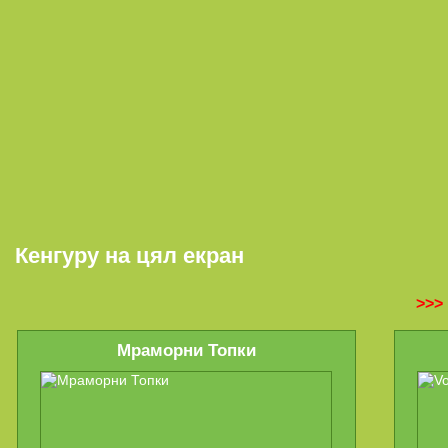
Кенгуру на цял екран
>>>
Мраморни Топки