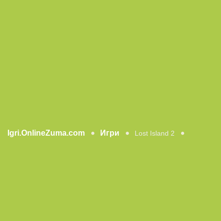
Igri.OnlineZuma.com
Игри
Lost Island 2