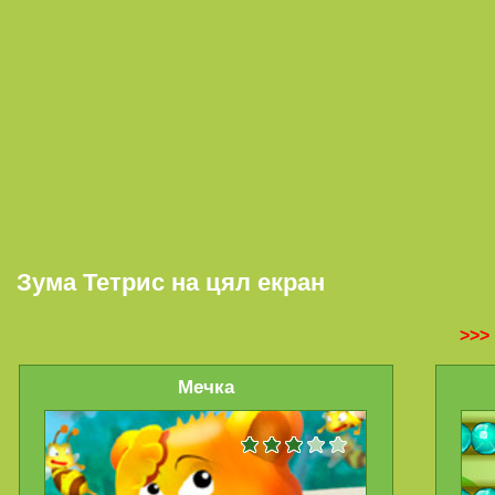
Зума Тетрис на цял екран
>>>
Мечка