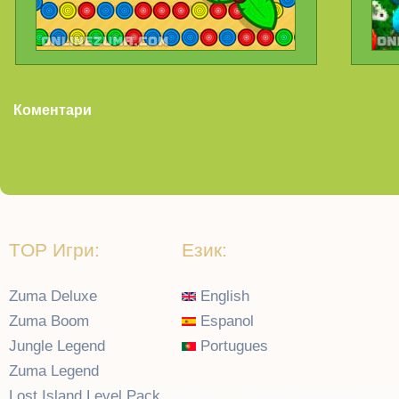
Коментари
TOP Игри:
Език:
Zuma Deluxe
English
Zuma Boom
Espanol
Jungle Legend
Portugues
Zuma Legend
Lost Island Level Pack