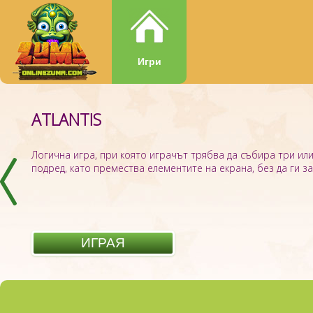
Игри
ATLANTIS
ЗУМА ТОПКИ
Логична игра, при която играчът трябва да събира три ил
Ако искате да се откъснете от ежедневието и да се забавля
подред, като премества елементите на екрана, без да ги зас
бъде ясен и прост, игра Зума Топки е на ваше разположение
ИГРАЯ
ИГРАЯ