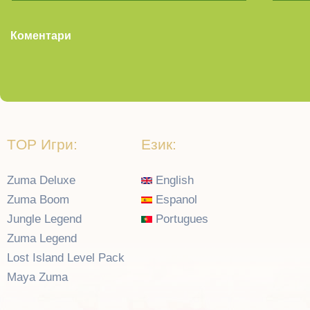
Коментари
TOP Игри:
Език:
Zuma Deluxe
English
Zuma Boom
Espanol
Jungle Legend
Portugues
Zuma Legend
Lost Island Level Pack
Maya Zuma