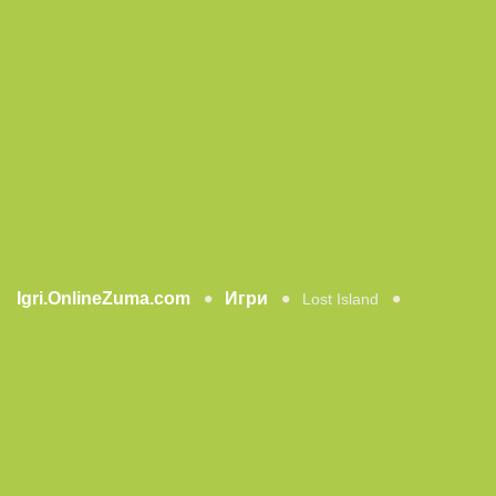
Igri.OnlineZuma.com
Игри
Lost Island