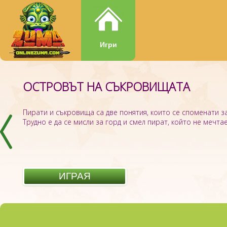
Игри
ОСТРОВЪТ НА СЪКРОВИЩАТА
BEADZ
Пирати и съкровища са две понятия, които се споменати з
Многоцветните мъниста могат да паднат от нишки при всяк
Трудно е да се мисли за горд и смел пират, който не мечтае 
е, което трябва да се избегне такъв скръбен край в игра Be
ИГРАЯ
ИГРАЯ