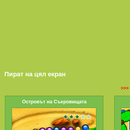
Пират на цял екран
>>>
Островът на Съкровищата