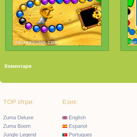
Коментари
TOP Игри:
Език:
Zuma Deluxe
English
Zuma Boom
Espanol
Jungle Legend
Portugues