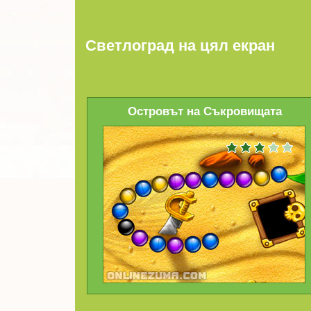
Светлоград на цял екран
Островът на Съкровищата