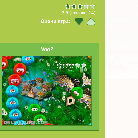
2.9
(гласове:
24
)
Оцени игра:
VooZ